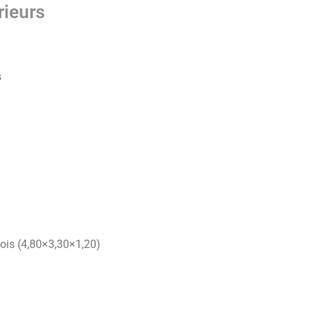
rieurs
s
bois (4,80×3,30×1,20)