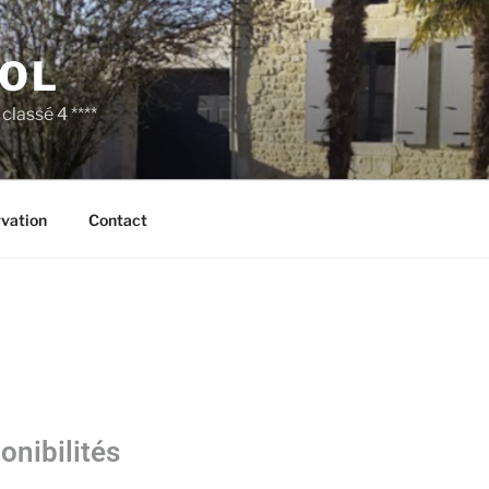
VOL
lassé 4 ****
vation
Contact
onibilités